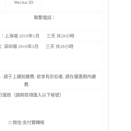
Wechat ID
聯繫電話：
次：上海場 2019年1月 三天 共28小時
次 深圳場 2019年3月 三天 共28小時
00元. 請于上課前繳費, 欲享有折扣者, 請在優惠期內繳
費.
銀行匯款（請將款項匯入以下帳號）
□ 微信/支付寶轉帳