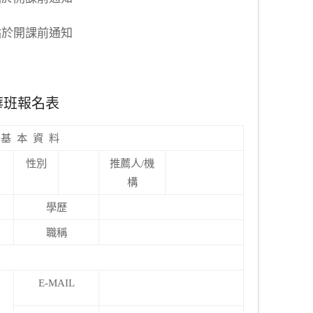
地點於開課前通知
華班報名表
基
本
資
料
性別
推薦人/機
構
學歷
職稱
E-MAIL