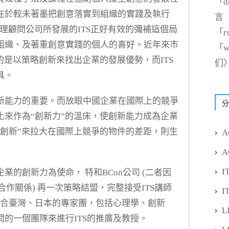
「
d
在於較未著墨把創意落實到組織的實踐及執行
言
管理顧問公司所發展的ITS正好有效的彌補這個局
「
r
組織、及著重創意實踐的個人的喜好。近年來市
「
w
的是以策略創新來找出企業的發展優勢，而ITS
们
具。
新能力的重要。而放眼中國企業在國際上的競爭
分
化來作為“創新力”的溫床，使創新能力成為企業
”創新”來拉大在國際上競爭的物件的差距，則生
A
A
I
的創新力為使命， 特和BCon公司 (二者因
合作關係) 再一次策略結盟，完整接受ITS講師
I
結合臺灣、日本的專家團，包括心理學、創新
L
的一個團隊來進行ITS的推廣及教授。