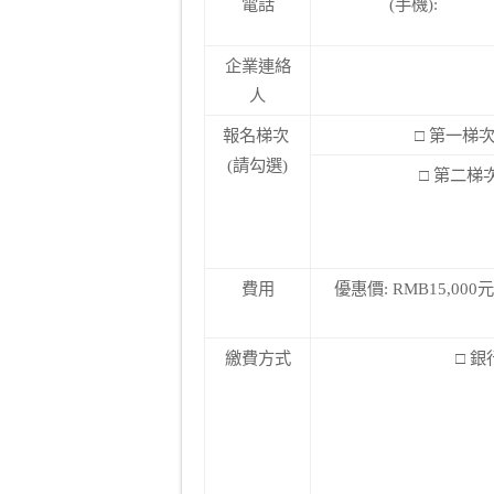
電話
(手機):
企業連絡
人
報名梯次
□ 第一梯
(請勾選)
□ 第二梯
費用
優惠價: RMB15,0
繳費方式
□ 