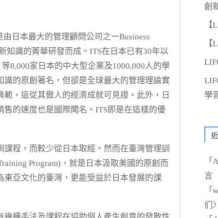
創
【
Seminar”是由日本最大的管理顧問公司之一Business
【
Con)整合創新知識的菁華研發而成。ITS在日本已有30年以
LI
on, 等8,000家日本的中大型企業及1000,000人的學
知識的原創著名，但卻是全球最大的管理理論實
L
典範，這從其傲人的經濟成就可見證。此外，日
學
售的速度也是國際聞名。ITS即是在這樣的優
近
訓課程，而較少從日本取經。然而在臺灣管理訓
「
A
 Training Program)，就是日本汲取美國的原創而
言
為東亞文化的臺灣，更能受益於日本發展的課
「
w
们
有幾種手法及課程在協助個人產生創意的發散性