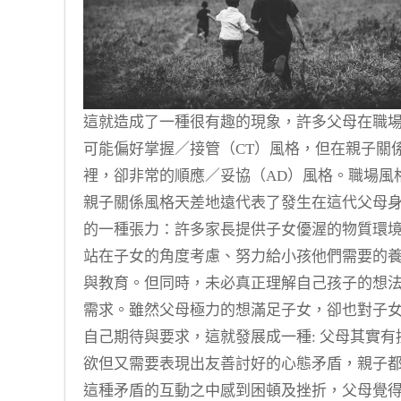
這就造成了一種很有趣的現象，許多父母在職
可能偏好掌握／接管（CT）風格，但在親子關
裡，卻非常的順應／妥協（AD）風格。職場風
親子關係風格天差地遠代表了發生在這代父母
的一種張力：許多家長提供子女優渥的物質環
站在子女的角度考慮、努力給小孩他們需要的
與教育。但同時，未必真正理解自己孩子的想
需求。雖然父母極力的想滿足子女，卻也對子
自己期待與要求，這就發展成一種: 父母其實有
欲但又需要表現出友善討好的心態矛盾，親子
這種矛盾的互動之中感到困頓及挫折，父母覺