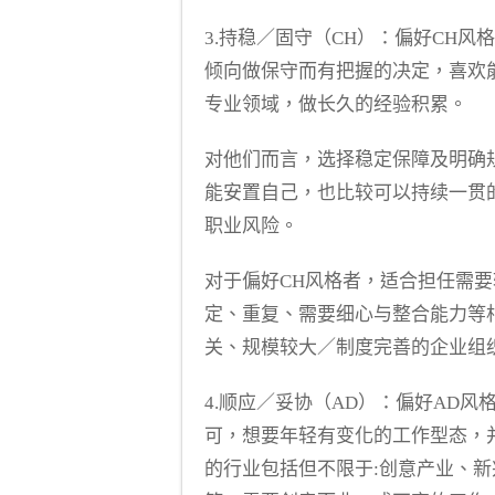
3.
持稳／固守（
CH
）
：偏好CH风
倾向做保守而有把握的决定，喜欢
专业领域，做长久的经验积累。
对他们而言，选择稳定保障及明确
能安置自己，也比较可以持续一贯
职业风险。
对于偏好CH风格者，适合担任需
定、重复、需要细心与整合能力等
关、规模较大／制度完善的企业组
4.
顺应／妥协（
AD
）：
偏好AD风
可，想要年轻有变化的工作型态，
的行业包括但不限于:创意产业、