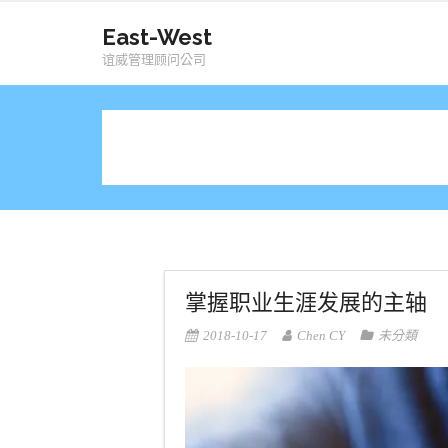
Skip
East-West
to
谊威管理顾问公司
content
掌握职业生涯发展的主轴
2018-10-17
Chen CY
未分類