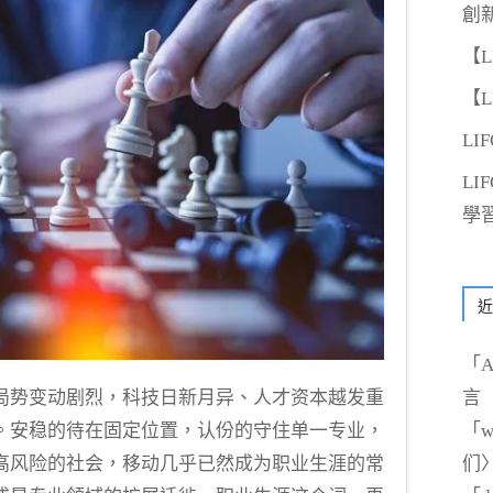
創
【
【
LI
L
學
近
「
A
言
局势变动剧烈，科技日新月异、人才资本越发重
「
w
。安稳的待在固定位置，认份的守住单一专业，
们
高风险的社会，移动几乎已然成为职业生涯的常