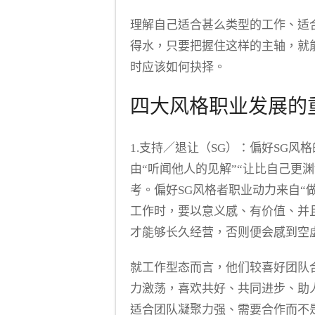
理解自己适合甚么类型的工作、适
得水，只要把握住这样的主轴，就
时应该如何抉择。
四大风格职业发展的
1.支持／退让（SG）：
偏好SG风
由“听闻他人的见解”“让比自己更
考。偏好SG风格者职业动力来自“
工作时，要以意义感、有价值、并
才能够长久经营，否则便会感到空
就工作型态而言，他们较喜好团队
力激荡，喜欢共好、共同进步、助
适合团队凝聚力强、需要合作而不