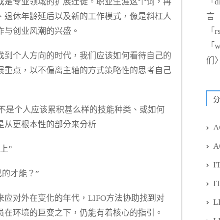
「
d
或是专业领域的扩展迁徙。职业生涯这个词，再
言
、退休年龄延后以及新的工作模式，像是斜杠人
「
r
作与创业风潮的兴盛。
「
w
找到个人方向的时代，我们应该如何看待自己的
们
展重点，以不偏离主轴的方式策略性的思考自己
分
的不是个人应该累积甚么样的技能种类、或如何
是从更根本性的部分来分析
A
A
上”
I
己的才能？”
I
应对外在变化的年代，LIFO方法协助找到对
L
员在环境的巨变之下，仍能有着核心的指引。