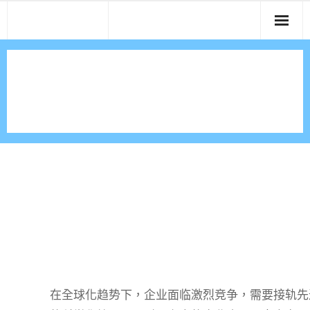
Skip
East-West
to
content
关于 LIFO – 我们的使命与愿
景
在全球化趋势下，企业面临激烈竞争，需要接轨先